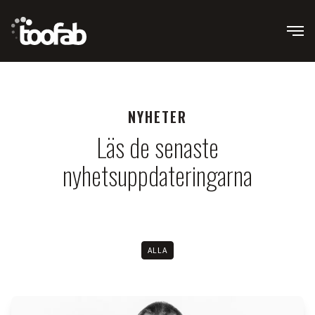
toofab
Ope
NYHETER
Läs de senaste
nyhetsuppdateringarna
ALLA