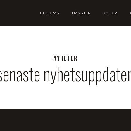
UPPDRAG
TJÄNSTER
OM OSS
NYHETER
senaste nyhetsuppdate