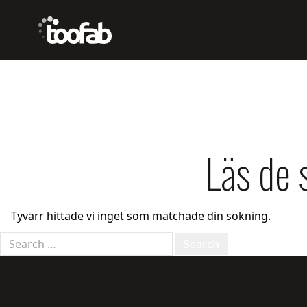
toofab
Läs de 
Tyvärr hittade vi inget som matchade din sökning.
Sök efter:
Footer