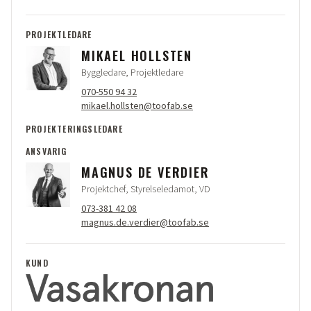
PROJEKTLEDARE
MIKAEL HOLLSTEN
Byggledare, Projektledare
070-550 94 32
mikael.hollsten@toofab.se
PROJEKTERINGSLEDARE
ANSVARIG
MAGNUS DE VERDIER
Projektchef, Styrelseledamot, VD
073-381 42 08
magnus.de.verdier@toofab.se
KUND