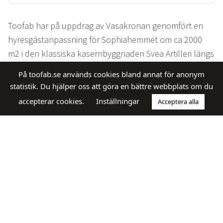
Toofab har på uppdrag av Vasakronan genomfört en
hyresgästanpassning för Sophiahemmet om ca 2000
m2 i den klassiska kasernbyggnaden Svea Artilleri längs
Valhallavägen i Stockholm. Här har vi ansvarat för
På toofab.se används cookies bland annat för anonym
projekteringsledning, upphandling, byggledning och
statistik. Du hjälper oss att göra en bättre webbplats om du
ekonomiuppföljning. Projektet upphandlades som en
accepterar cookies.
Inställningar
Acceptera alla
utförandeentreprenad, vilket var ett nära samarbete
mellan oss, Vasakronan och Öhmans Bygg.
Då den tidigare hyresgästen hade strikta sekretesskrav
på sig så var möjligheten att inventera installationer
mycket begränsade före projekteringen. Denna
utfördes då med gamla relationsritningar som grund
vilket visade sig vara en utmaning berättar Mikael
Hollsten, projeketledare toofab. Även ljudkraven har